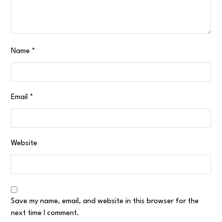
Name
*
Email
*
Website
Save my name, email, and website in this browser for the
next time I comment.