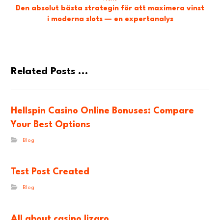
Den absolut bästa strategin för att maximera vinst
i moderna slots — en expertanalys
Related Posts ...
Hellspin Casino Online Bonuses: Compare
Your Best Options
Blog
Test Post Created
Blog
All about casino lizaro