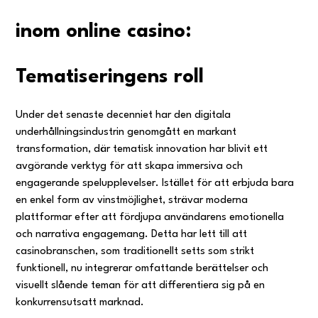
inom online casino:
Tematiseringens roll
Under det senaste decenniet har den digitala
underhållningsindustrin genomgått en markant
transformation, där tematisk innovation har blivit ett
avgörande verktyg för att skapa immersiva och
engagerande spelupplevelser. Istället för att erbjuda bara
en enkel form av vinstmöjlighet, strävar moderna
plattformar efter att fördjupa användarens emotionella
och narrativa engagemang. Detta har lett till att
casinobranschen, som traditionellt setts som strikt
funktionell, nu integrerar omfattande berättelser och
visuellt slående teman för att differentiera sig på en
konkurrensutsatt marknad.