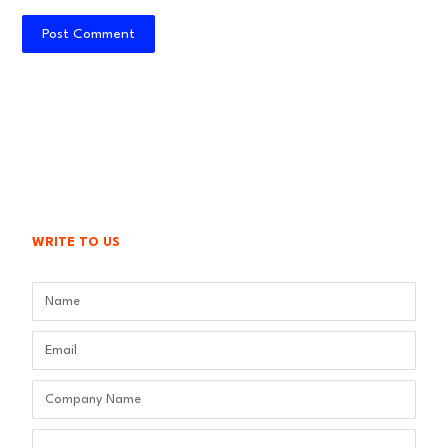
Post Comment
WRITE TO US