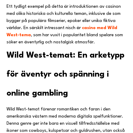
Ett tydligt exempel på detta är introduktionen av casinon
med olika historiska och kulturella teman, inklusive de som
bygger på populära filmserier, epoker eller unika fiktiva
världar. En särskilt intressant nisch är
casino med Wild
West-tema
, som har vuxit i popularitet bland spelare som
söker en äventyrlig och nostalgisk atmosfär.
Wild West-temat: En arketypp
för äventyr och spänning i
online gambling
Wild West-temat förenar romantiken och faran i den
amerikanska västern med moderna digitala spelfunktioner.
Denna genre ger inte bara en visuell tillfredsställelse med
ikoner som cowboys, kulspetsar och guldrushen, utan också