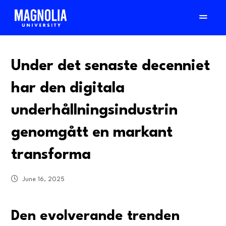
Under det senaste decenniet
har den digitala
underhållningsindustrin
genomgått en markant
transforma
June 16, 2025
Den evolverande trenden