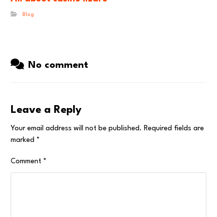
Blog
No comment
Leave a Reply
Your email address will not be published.
Required fields are
marked
*
Comment
*