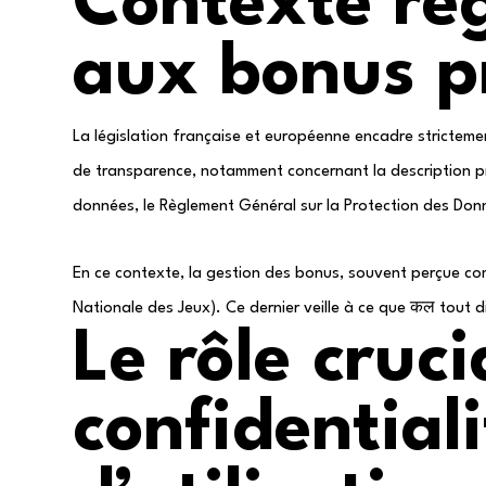
Contexte rég
aux bonus p
La législation française et européenne encadre strictemen
de transparence, notamment concernant la description préc
données, le Règlement Général sur la Protection des Don
En ce contexte, la gestion des bonus, souvent perçue comm
Nationale des Jeux). Ce dernier veille à ce que कल tout 
Le rôle cruci
confidential