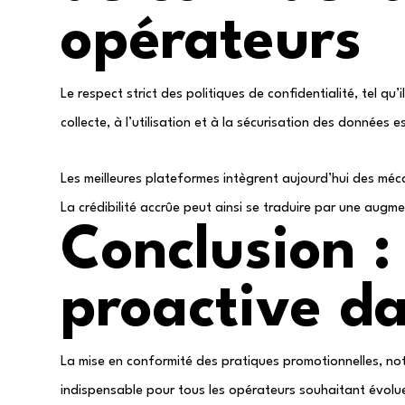
opérateurs
Le respect strict des politiques de confidentialité, tel q
collecte, à l’utilisation et à la sécurisation des données
Les meilleures plateformes intègrent aujourd’hui des méca
La crédibilité accrûe peut ainsi se traduire par une aug
Conclusion :
proactive da
La mise en conformité des pratiques promotionnelles, not
indispensable pour tous les opérateurs souhaitant évolue