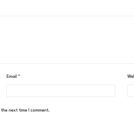
Email
*
We
 the next time I comment.