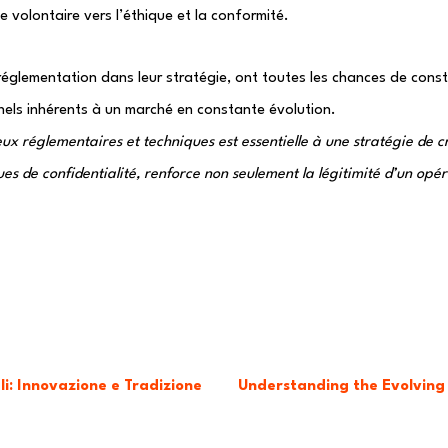
e volontaire vers l’éthique et la conformité.
 réglementation dans leur stratégie, ont toutes les chances de const
onnels inhérents à un marché en constante évolution.
x réglementaires et techniques est essentielle à une stratégie de cr
s de confidentialité, renforce non seulement la légitimité d’un opé
i: Innovazione e Tradizione
Understanding the Evolving