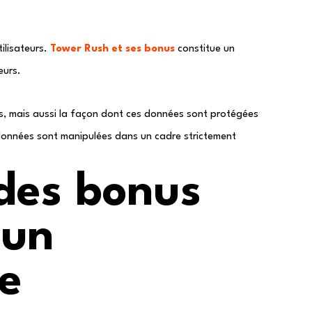
tilisateurs.
Tower Rush et ses bonus
constitue un
eurs.
lles, mais aussi la façon dont ces données sont protégées
rs données sont manipulées dans un cadre strictement
 des bonus
’un
ne