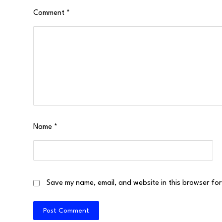
Comment
*
Name
*
Save my name, email, and website in this browser for
Post Comment