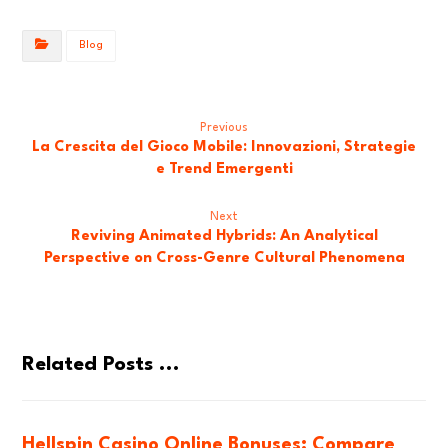
Blog
Previous
La Crescita del Gioco Mobile: Innovazioni, Strategie
e Trend Emergenti
Next
Reviving Animated Hybrids: An Analytical
Perspective on Cross-Genre Cultural Phenomena
Related Posts ...
Hellspin Casino Online Bonuses: Compare