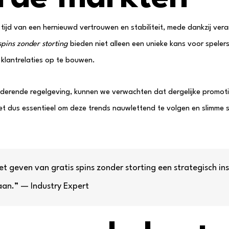
tijd van een hernieuwd vertrouwen en stabiliteit, mede dankzij vera
spins zonder storting
bieden niet alleen een unieke kans voor speler
klantrelaties op te bouwen.
rende regelgeving, kunnen we verwachten dat dergelijke promoties bl
t dus essentieel om deze trends nauwlettend te volgen en slimme st
et geven van gratis spins zonder storting een strategisch i
aan.” — Industry Expert