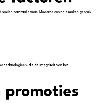
d spelen centraal staan. Moderne casino’s maken gebruik
ke technologieën, die de integriteit van het
n promoties