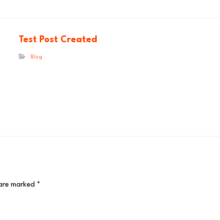
Test Post Created
Blog
 are marked
*