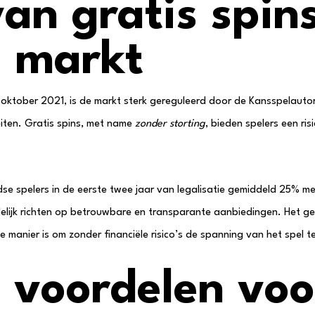
an gratis spins
 markt
1 oktober 2021, is de markt sterk gereguleerd door de Kansspelauto
iten. Gratis spins, met name
zonder storting
, bieden spelers een ri
se spelers in de eerste twee jaar van legalisatie gemiddeld 25% 
elijk richten op betrouwbare en transparante aanbiedingen. Het gebr
manier is om zonder financiële risico’s de spanning van het spel t
 voordelen voo