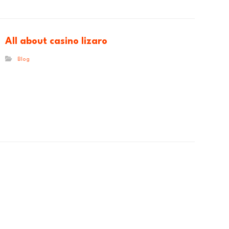
All about casino lizaro
Blog