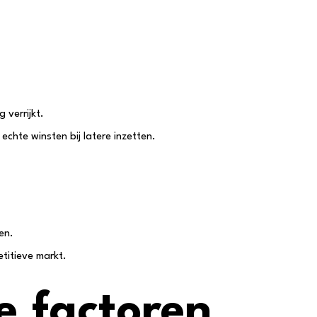
 verrijkt.
chte winsten bij latere inzetten.
en.
titieve markt.
e factoren