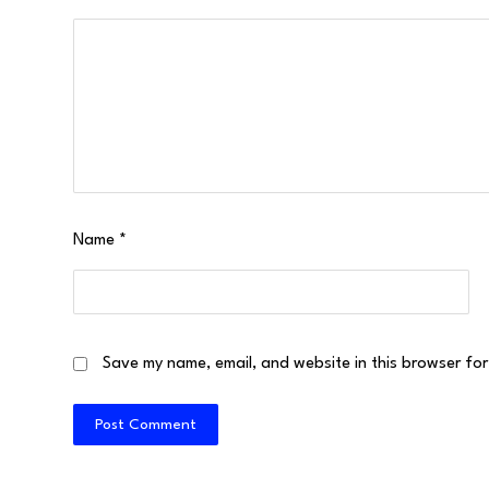
Name
*
Save my name, email, and website in this browser for
Post Comment