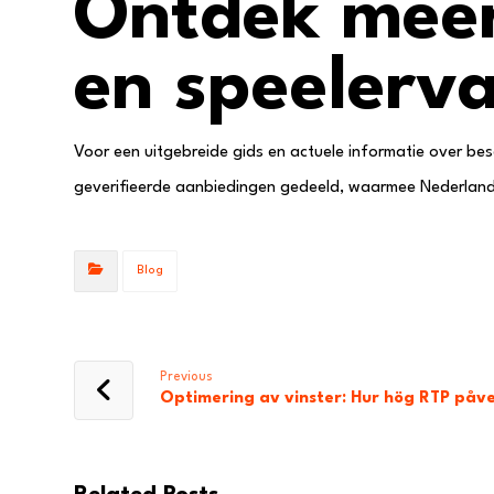
Ontdek meer
en speelerv
Voor een uitgebreide gids en actuele informatie over be
geverifieerde aanbiedingen gedeeld, waarmee Nederlands
Blog
Previous
Optimering av vinster: Hur hög RTP påver