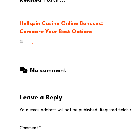
Related Posts ...
Hellspin Casino Online Bonuses:
Compare Your Best Options
Blog
No comment
Leave a Reply
Your email address will not be published.
Required fields
Comment
*