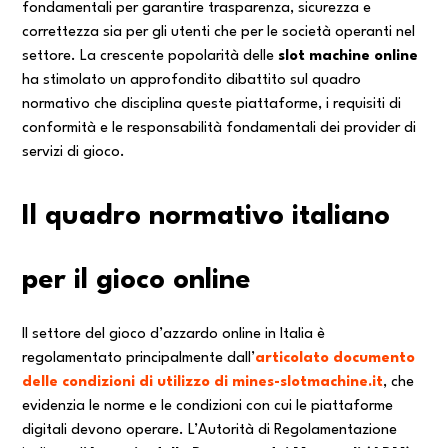
fondamentali per garantire trasparenza, sicurezza e
correttezza sia per gli utenti che per le società operanti nel
settore. La crescente popolarità delle
slot machine online
ha stimolato un approfondito dibattito sul quadro
normativo che disciplina queste piattaforme, i requisiti di
conformità e le responsabilità fondamentali dei provider di
servizi di gioco.
Il quadro normativo italiano
per il gioco online
Il settore del gioco d’azzardo online in Italia è
regolamentato principalmente dall’
articolato documento
delle condizioni di utilizzo di mines-slotmachine.it
, che
evidenzia le norme e le condizioni con cui le piattaforme
digitali devono operare. L’Autorità di Regolamentazione