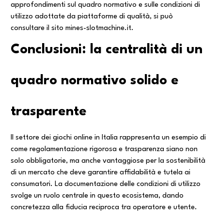
approfondimenti sul quadro normativo e sulle condizioni di
utilizzo adottate da piattaforme di qualità, si può
consultare il sito mines-slotmachine.it.
Conclusioni: la centralità di un
quadro normativo solido e
trasparente
Il settore dei giochi online in Italia rappresenta un esempio di
come regolamentazione rigorosa e trasparenza siano non
solo obbligatorie, ma anche vantaggiose per la sostenibilità
di un mercato che deve garantire affidabilità e tutela ai
consumatori. La documentazione delle condizioni di utilizzo
svolge un ruolo centrale in questo ecosistema, dando
concretezza alla fiducia reciproca tra operatore e utente.