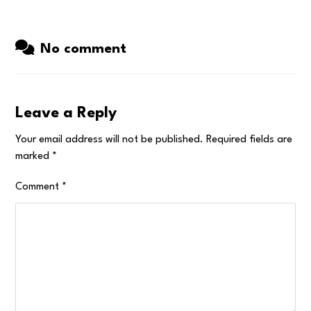
No comment
Leave a Reply
Your email address will not be published.
Required fields are
marked
*
Comment
*