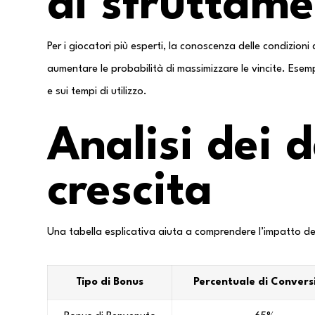
di sfruttam
Per i giocatori più esperti, la conoscenza delle condizio
aumentare le probabilità di massimizzare le vincite. Esemp
e sui tempi di utilizzo.
Analisi dei d
crescita
Una tabella esplicativa aiuta a comprendere l’impatto de
Tipo di Bonus
Percentuale di Convers