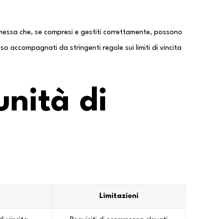
mmessa che, se compresi e gestiti correttamente, possono
o accompagnati da stringenti regole sui limiti di vincita
unità di
Limitazioni