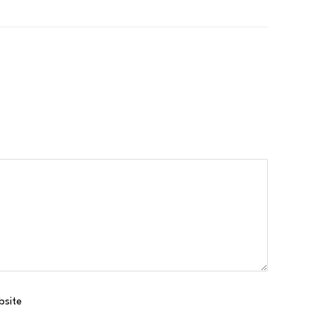
bsite