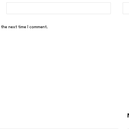
 the next time I comment.