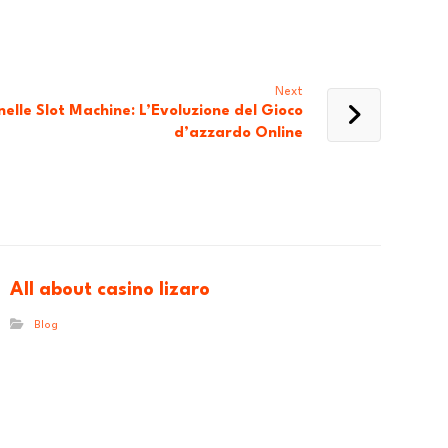
Next
elle Slot Machine: L’Evoluzione del Gioco
d’azzardo Online
All about casino lizaro
Blog