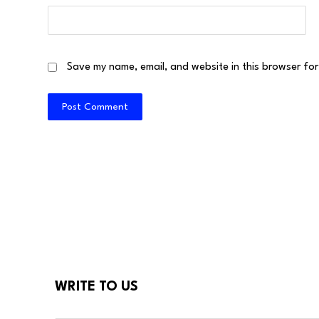
Save my name, email, and website in this browser for
Post Comment
WRITE TO US