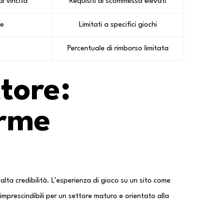
i vincita
Requisiti di scommessa elevati
le
Limitati a specifici giochi
Percentuale di rimborso limitata
tore:
orme
ta credibilità. L’esperienza di gioco su un sito come
mprescindibili per un settore maturo e orientato alla