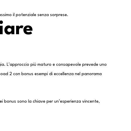
assimo il potenziale senza sorprese.
iare
ategia. L’approccio più maturo e consapevole prevede uno
 Road 2 con bonus esempi di eccellenza nel panorama
dei bonus sono la chiave per un’esperienza vincente,