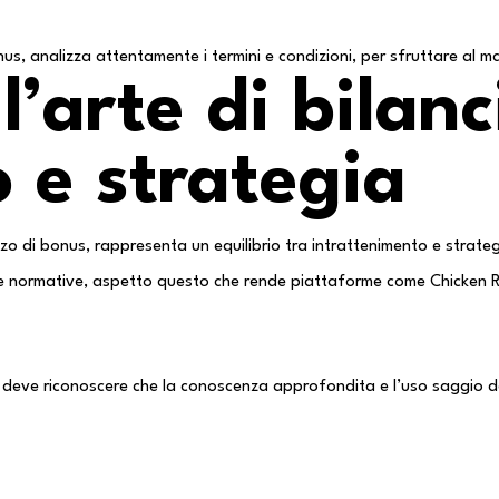
us, analizza attentamente i termini e condizioni, per sfruttare al m
l’arte di bilanc
 e strategia
lizzo di bonus, rappresenta un equilibrio tra intrattenimento e str
delle normative, aspetto questo che rende piattaforme come Chicken
ggi, deve riconoscere che la conoscenza approfondita e l’uso saggio 