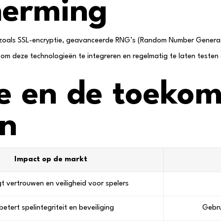
herming
ën zoals SSL-encryptie, geavanceerde RNG’s (Random Number Genera
 om deze technologieën te integreren en regelmatig te laten testen 
e en de toekom
en
Impact op de markt
t vertrouwen en veiligheid voor spelers
betert spelintegriteit en beveiliging
Gebru