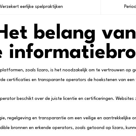
Verzekert eerlijke spelpraktijken
Perio
 Het belang va
 informatiebr
kplatformen, zoals lizaro, is het noodzakelijk om te vertrouwen op 
e certificaties en transparante operators de hoekstenen van een v
rator beschikt over de juiste licentie en certificeringen. Websites
ogie, regelgeving en transparantie om een veilige en aantrekkelijke
ible bronnen en erkende operators, zoals getoond op lizaro, kunn