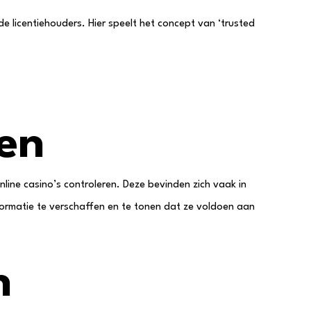
e licentiehouders. Hier speelt het concept van ‘trusted
gen
line casino’s controleren. Deze bevinden zich vaak in
ormatie te verschaffen en te tonen dat ze voldoen aan
n