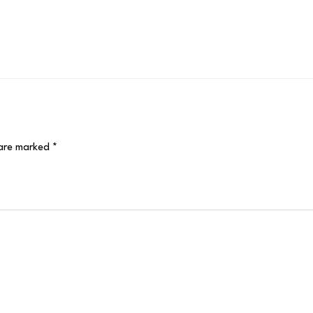
 are marked
*