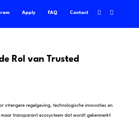
gram
Apply
FAQ
Contact
 de Rol van Trusted
or strengere regelgeving, technologische innovaties en
x, maar transparant ecosysteem dat wordt gekenmerkt