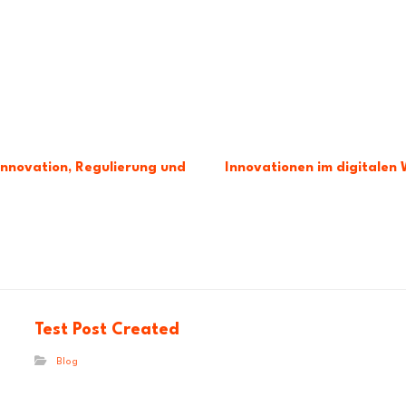
Innovation, Regulierung und
Innovationen im digitalen 
Test Post Created
Blog