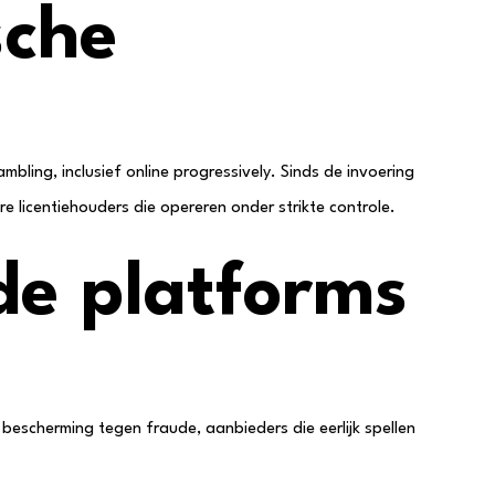
sche
mbling, inclusief online progressively. Sinds de invoering
 licentiehouders die opereren onder strikte controle.
de platforms
 bescherming tegen fraude, aanbieders die eerlijk spellen