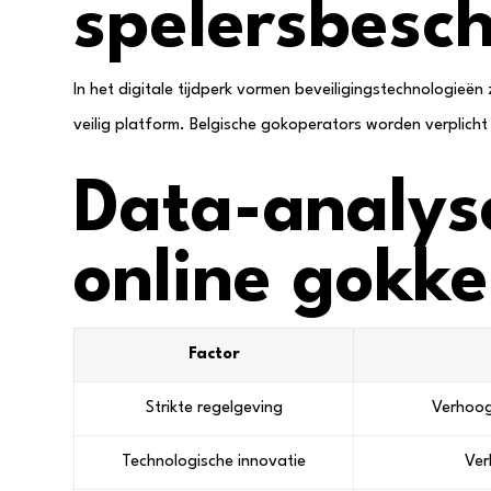
spelersbesc
In het digitale tijdperk vormen beveiligingstechnologie
veilig platform. Belgische gokoperators worden verplicht
Data-analys
online gokk
Factor
Strikte regelgeving
Verhoog
Technologische innovatie
Ver