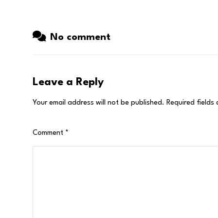
No comment
Leave a Reply
Your email address will not be published.
Required fields
Comment
*