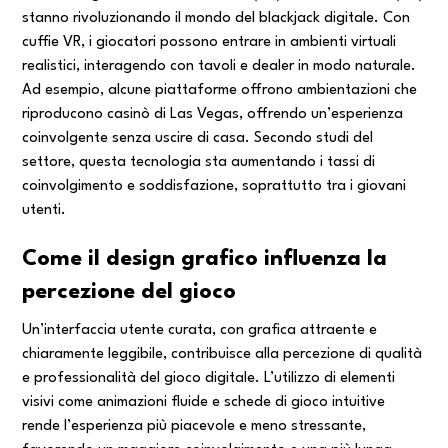
stanno rivoluzionando il mondo del blackjack digitale. Con
cuffie VR, i giocatori possono entrare in ambienti virtuali
realistici, interagendo con tavoli e dealer in modo naturale.
Ad esempio, alcune piattaforme offrono ambientazioni che
riproducono casinò di Las Vegas, offrendo un’esperienza
coinvolgente senza uscire di casa. Secondo studi del
settore, questa tecnologia sta aumentando i tassi di
coinvolgimento e soddisfazione, soprattutto tra i giovani
utenti.
Come il design grafico influenza la
percezione del gioco
Un’interfaccia utente curata, con grafica attraente e
chiaramente leggibile, contribuisce alla percezione di qualità
e professionalità del gioco digitale. L’utilizzo di elementi
visivi come animazioni fluide e schede di gioco intuitive
rende l’esperienza più piacevole e meno stressante,