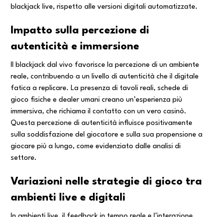
blackjack live, rispetto alle versioni digitali automatizzate.
Impatto sulla percezione di
autenticità e immersione
Il blackjack dal vivo favorisce la percezione di un ambiente
reale, contribuendo a un livello di autenticità che il digitale
fatica a replicare. La presenza di tavoli reali, schede di
gioco fisiche e dealer umani creano un’esperienza più
immersiva, che richiama il contatto con un vero casinò.
Questa percezione di autenticità influisce positivamente
sulla soddisfazione del giocatore e sulla sua propensione a
giocare più a lungo, come evidenziato dalle analisi di
settore.
Variazioni nelle strategie di gioco tra
ambienti live e digitali
In ambienti live, il feedback in tempo reale e l’interazione