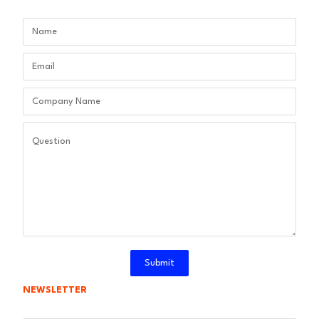
Submit
NEWSLETTER