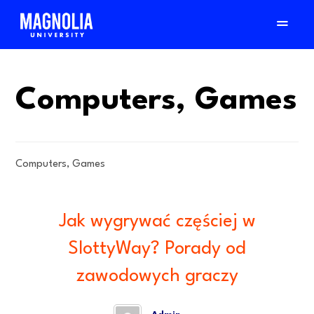
Computers, Games
Computers, Games
Jak wygrywać częściej w
SlottyWay? Porady od
zawodowych graczy