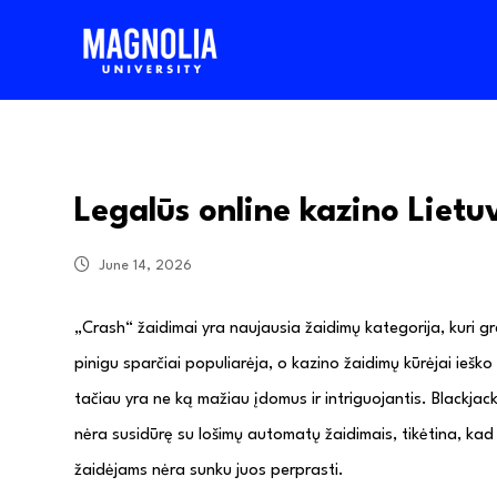
Legalūs online kazino Lie
June 14, 2026
„Crash“ žaidimai yra naujausia žaidimų kategorija, kuri gre
pinigu sparčiai populiarėja, o kazino žaidimų kūrėjai iešk
tačiau yra ne ką mažiau įdomus ir intriguojantis. Blackjack
nėra susidūrę su lošimų automatų žaidimais, tikėtina, kad p
žaidėjams nėra sunku juos perprasti.