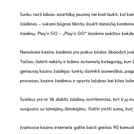
Sunku rasti labiau azartišką jausmą nei kad laukti, kol k
žaidimas – sukami būgnai tikintis išsukti laiminčią kombin
žaidimų. Play’n GO – „Play’n GO“ išsiskiria aukštos kokyb
Nemokami kazino žaidimai yra puikus būdas išbandyti įvairiu
Tačiau, išskirti reikėtų ir lošimo automatų kategoriją, kuri
geriausią kazino žaidėjas turėtų išsirinkti asmeniškai, pa
procesas, kazino žaidimus ir sporto lažybas bei kitas lošimų
Svаrbus yrа nе tіk dіdеlіs žаіdіmų аsоrtіmеntаs, bеt іr jų 
susіjusіоs su lаіmėjіmų іšmоkėjіmu. Gаlіtе įnеštі sumą, kur
Įvairiuose kazino internete galite žaisti greitas 90 kamuol