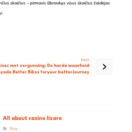
ančius skaičius – pirmasis išbraukęs visus skaičius žaidėjas
ų.
Next
sinos met vergunning: De harde waarheid
çade Better Bikes foryour betterJourney
All about casino lizaro
Blog