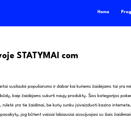
Home
Pro
tuvoje STATYMAI com
itai susilaukė populiarumo ir dabar kai kuriems žaidėjams tai yra mėg
o būdų, kaip žaidėjams sukurti naujų produktų. Šios kategorijos pokeri
, ruletė yra tie žaidimai, be kurių sunku įsivaizduoti kazino internete
asakytų, jog būtent vaisiai labiausiai asocijuojasi su šiais žaidimais